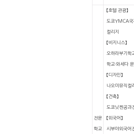
【호텔 관광】
도쿄YMCA국
컬리지
【비지니스】
오하라부기학교
학교·와세다 
【디자인】
나오미뮤직컬
【건축】
도쿄닛켄공과전
전문
【외국어】
학교
시부야외국어