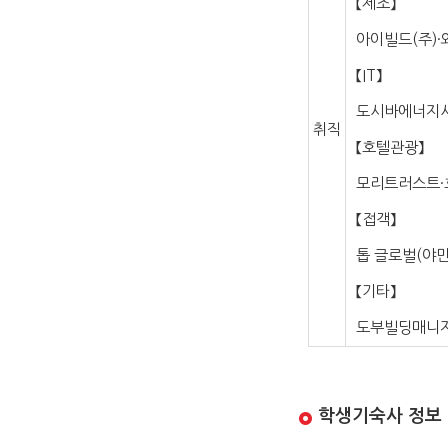
【제조】
아이빌드(주)·
【IT】
도시바에너지시스
취직
【호텔관광】
모리트러스트·
【접객】
톱 글로벌(야만
【기타】
도부빌딩매니지
학생기숙사 정보