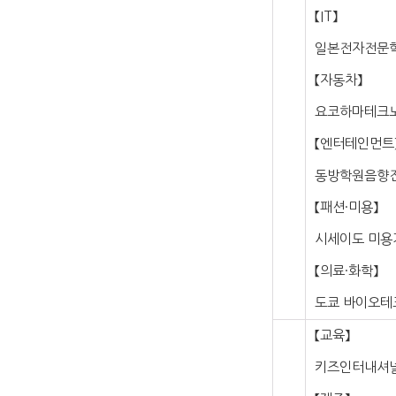
【IT】
일본전자전문학
【자동차】
요코하마테크
【엔터테인먼트
동방학원음향
【패션·미용】
시세이도 미용
【의료·화학】
도쿄 바이오테
【교육】
키즈인터내셔