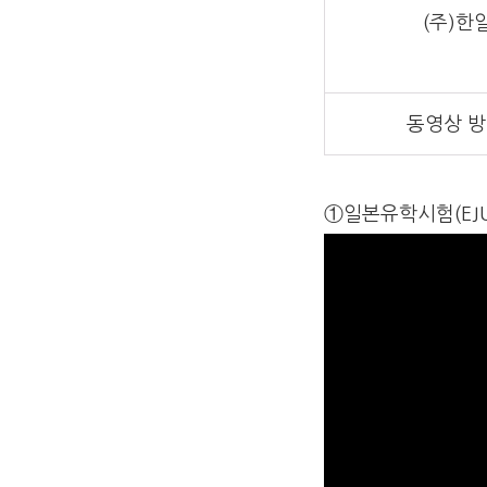
(주)한
동영상 방
①일본유학시험(EJ